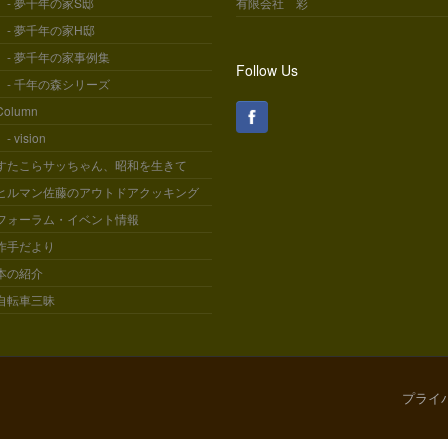
- 夢千年の家S邸
有限会社 彩
- 夢千年の家H邸
- 夢千年の家事例集
Follow Us
- 千年の森シリーズ
Column
- vision
すたこらサッちゃん、昭和を生きて
ヒルマン佐藤のアウトドアクッキング
フォーラム・イベント情報
作手だより
本の紹介
自転車三昧
プライ