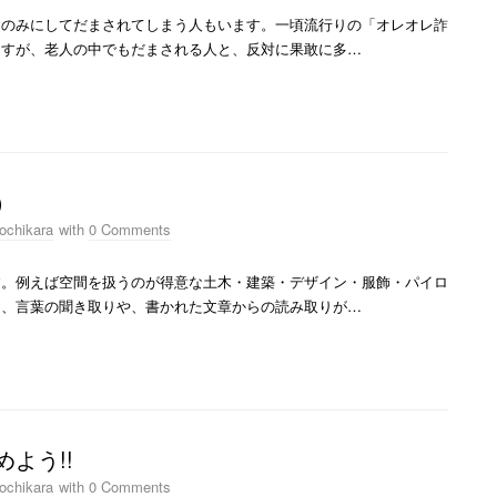
のみにしてだまされてしまう人もいます。一頃流行りの「オレオレ詐
ますが、老人の中でもだまされる人と、反対に果敢に多…
）
ochikara
with
0 Comments
。例えば空間を扱うのが得意な土木・建築・デザイン・服飾・パイロ
と、言葉の聞き取りや、書かれた文章からの読み取りが…
よう!!
ochikara
with
0 Comments