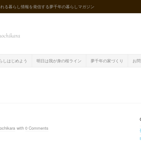
ふれる暮らし情報を発信する夢千年の暮らしマガジン
らしはじめよう
明日は我が身の桜ライン
夢千年の家づくり
お問
ochikara
with
0 Comments