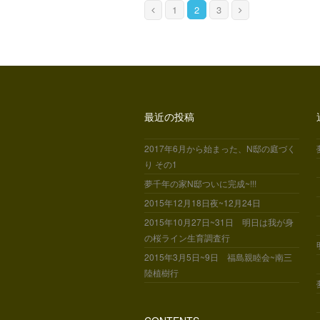
1
2
3
最近の投稿
2017年6月から始まった、N邸の庭づく
り その1
夢千年の家N邸ついに完成~!!!
2015年12月18日夜~12月24日
2015年10月27日~31日 明日は我が身
の桜ライン生育調査行
2015年3月5日~9日 福島親睦会~南三
陸植樹行