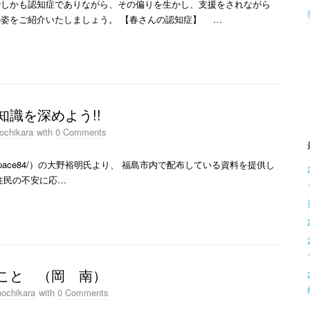
しかも認知症でありながら、その偏りを生かし、支援をされながら
姿をご紹介いたしましょう。 【春さんの認知症】 …
識を深めよう!!
ochikara
with
0 Comments
e.jp/~space84/）の大野裕明氏より、 福島市内で配布している資料を提供し
住民の不安に応…
こと （岡 南）
ochikara
with
0 Comments