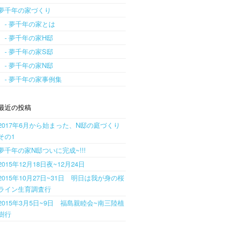
夢千年の家づくり
- 夢千年の家とは
- 夢千年の家H邸
- 夢千年の家S邸
- 夢千年の家N邸
- 夢千年の家事例集
最近の投稿
2017年6月から始まった、N邸の庭づくり
その1
夢千年の家N邸ついに完成~!!!
2015年12月18日夜~12月24日
2015年10月27日~31日 明日は我が身の桜
ライン生育調査行
2015年3月5日~9日 福島親睦会~南三陸植
樹行