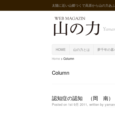
太陽に近い山郷つくで高原から山の力あ
HOME
山の力とは
夢千年の暮
Home
>
Column
Column
認知症の認知 （岡 南）
Posted on
1st 9月 2011,
written by
yaman