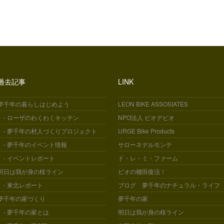
過去記事
LINK
夢千年の暮らしはじめよう
LEON BIKE ASSOSIATES
- ローザのわくわくキッチン
NPO法人 ビオデビオ
- 夢千年の村人づくりプロジェクト
URGE Bike Products
- 夢千年のイベント情報
サローネデルモンテ
- イベントレポート
ド・レ・ミ・ファーム
明日は我が身の桜ライン
ビオの棚田復活！
- 東北レポート
ブログ 夢千年のナチュラル・ライフ
夢千年の家づくり
夢千年の家
- 夢千年の家とは
明日は我が身の桜ライン