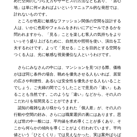
めた空間のしつらえ方やサービスの方法などもあり、「居心
地」は単に何㎡あればよいというマニュアル的な発想では、
計れないものです。
ところが色彩に敏感なファッション関係の空間を設計する
人は、いかに色彩やフォルムをきれいにアピールできるかを
問われますから、「見る」ことを楽しむ客人の気持ちをより
いっそう盛り上げるために、自然光や照明を使い、演出を工
夫するわけです。よって「見せる」ことを目的とする空間を
つくる人は、光に敏感な視覚優位な人というわけです。
さらにみなさんの中には、マンションを見つける際、価格
がほぼ同じ条件の場合、眺めを優先させる人もいれば、居室
の広さや利便性、あるいは安全性を優先させる人もいること
でしょう。ご夫婦の間でこうしたことで意見の「違い」もあ
ることも当然です。このような「違い」などから、その人の
こだわりを垣間見ることができます。
認知の複雑なあり様からうまれた「個人差」が、その人の
行動や空間の好み、さらには職業選択の裏にはあります。思
えば世の中一般には、平均値を求め導くことが多くあり、そ
こから何らかの傾向を導くことがよく行われています。平均
値という「ひとくくり」では見えなかった、実は案外ばらば