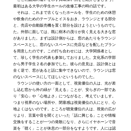
最初はある大学の学生ホールの改修工事の時の話です。
それは、これまで古くなったホールを、学生のための休憩
や飲食のためのテーブルとイスをおき、ラウンジとする部分
と、売店や自動販売機を置く部分を設けようというものでし
た。外部に面しては、既に樹木の茂りが良く見える大きな窓
がありました。まずは設計側からは、窓のあたりをラウンジ
スペースとし、窓のないスペースに売店などを配したプラン
を用意したのです。この打ち合わせには、大学関係者とし
て、珍しく学生の代表も参加しておりました。文化系の学部
から男子学生２名の参加でした。彼らの意見は、設計側とは
全く逆で、窓があると話に集中できないので、ラウンジは窓
のないスペースにしてほしいというものでした。
ラウンジの使い方の一面として、視覚優位の人は、光が差
し込む窓から外の緑が「見える」ことが、安らぎの一部であ
り「安心」や「心地よさ」につながると、考えていましす。
つまり視界のない場所や、閉塞感は視覚優位の人にとり、心
地よくはないのです。ところが聴覚優位の人は、視覚の広が
りより、言葉や音を聞くといった「話に興じる」ことや情報
交換をすることが一つの発散になり、さらにイヤホーンで音
楽を「聴く」ことが休息の一部分をなすようです。人には認