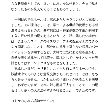
らな状態像としての「違い」に思いをはせると、今まで見え
なかったものが見えてくることもあるでしょう。
一例目の学生ホールは、窓のあたりをラウンジとし完成し
ました。その理由としては、学生による継続的使用がある程
度考えられるものの、基本的には不特定多数の学生が利用す
る公に近い性質の場であるということ、話に興じたい場合に
は、奥まったスペースのイスやテーブルの配置が工夫できる
よう固定しないことや、部分的に視界を遮らない程度のパー
ティションを併用するなど、大枠では既にある窓を生かし、
自然な光や通風そして眺望を、環境として生かすといった設
計としてはオーソドクスなものとなりました。
完成した形だけを見ると、ごく当り前な学生ホールです。
設計途中でそのような意見交換があったということは、もち
ろん分かりません。しかし互いの「違い」があることを表現
し、わずかですが、それに対し配慮工夫することで、この場
合はより多くの人の居やすさを得ることが、できたのです。
（おかみなみ / 認知デザイン）