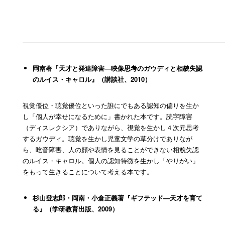
–––––––––––––––––––––––––––––––––––––––––––––––––––––––––
岡南著『天才と発達障害―映像思考のガウディと相貌失認
のルイス・キャロル』（講談社、2010）
視覚優位・聴覚優位といった誰にでもある認知の偏りを生か
し「個人が幸せになるために」書かれた本です。読字障害
（ディスレクシア）でありながら、視覚を生かし４次元思考
するガウディ。聴覚を生かし児童文学の草分けでありなが
ら、吃音障害、人の顔や表情を見ることができない相貌失認
のルイス・キャロル。個人の認知特徴を生かし「やりがい」
をもって生きることについて考える本です。
杉山登志郎・岡南・小倉正義著『ギフテッド―天才を育て
る』（学研教育出版、2009）