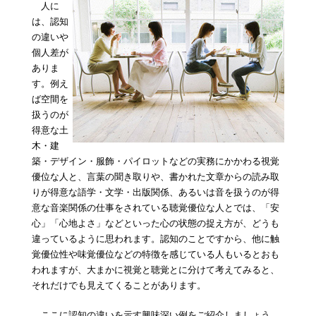
人に
は、認知
の違いや
個人差が
ありま
す。例え
ば空間を
扱うのが
得意な土
木・建
築・デザイン・服飾・パイロットなどの実務にかかわる視覚
優位な人と、言葉の聞き取りや、書かれた文章からの読み取
りが得意な語学・文学・出版関係、あるいは音を扱うのが得
意な音楽関係の仕事をされている聴覚優位な人とでは、「安
心」「心地よさ」などといった心の状態の捉え方が、どうも
違っているように思われます。認知のことですから、他に触
覚優位性や味覚優位などの特徴を感じている人もいるとおも
われますが、大まかに視覚と聴覚とに分けて考えてみると、
それだけでも見えてくることがあります。
ここに認知の違いを示す興味深い例をご紹介しましょう。