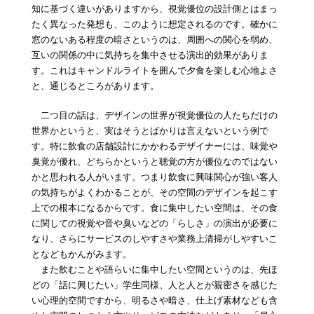
知に基づく違いがありますから、視覚優位の設計側とはまっ
たく異なった発想も、このように想定されるのです。確かに
窓のないある程度の暗さというのは、周囲への関心を弱め、
互いの関係の中に気持ちを集中させる演出的効果がありま
す。これはキャンドルライトを囲んで夕食を楽しむ心地よさ
と、通じるところがあります。
二つ目の話は、デザインの世界が視覚優位の人たちだけの
世界かというと、実はそうとばかりは言えないという例で
す。特に飲食の店舗設計にかかわるデザイナーには、味覚や
臭覚が優れ、どちらかというと聴覚の方が優位なのではない
かと思われる人がいます。つまり飲食に興味関心が強い客人
の気持ちがよくわかることが、その空間のデザインを起こす
上での根本になるからです。食に集中したい空間は、その食
に関しての視覚や音や臭いなどの「らしさ」の演出が必要に
なり、さらにサービスのしやすさや業務上清掃がしやすいこ
となどもかんがみます。
また飲むことや語らいに集中したい空間というのは、先ほ
どの「話に興じたい」学生同様、人と人とが親密さを感じた
い心理的空間ですから、明るさや暗さ、仕上げ素材なども含