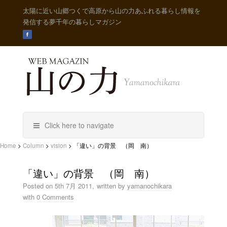
太陽に近い山郷つくで高原から山の力あふれる暮らし情報を
発信する夢千年の暮らしマガジン
Click here to navigate
Home
>
Column
>
vision
>
「違い」の背景 （岡 南）
「違い」の背景 （岡 南）
Posted on
5th 7月 2011,
written by
yamanochikara
with
0 Comments