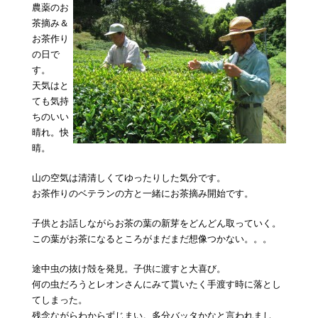
農薬のお
茶摘み＆
お茶作り
の日で
す。
天気はと
ても気持
ちのいい
晴れ。快
晴。
山の空気は清清しくてゆったりした気分です。
お茶作りのベテランの方と一緒にお茶摘み開始です。
子供とお話しながらお茶の葉の新芽をどんどん取っていく。
この葉がお茶になるところがまだまだ想像つかない。。。
途中虫の抜け殻を発見。子供に渡すと大喜び。
何の虫だろうとレオンさんにみて貰いたく手渡す時に落とし
てしまった。
残念ながらわからずじまい。多分バッタかなと言われまし