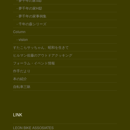
- 夢千年の家S邸
- 夢千年の家H邸
- 夢千年の家事例集
- 千年の森シリーズ
Column
- vision
すたこらサッちゃん、昭和を生きて
ヒルマン佐藤のアウトドアクッキング
フォーラム・イベント情報
作手だより
本の紹介
自転車三昧
LINK
LEON BIKE ASSOSIATES