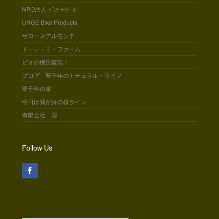
NPO法人 ビオデビオ
URGE Bike Products
サローネデルモンテ
ド・レ・ミ・ファーム
ビオの棚田復活！
ブログ 夢千年のナチュラル・ライフ
夢千年の家
明日は我が身の桜ライン
有限会社 彩
Follow Us