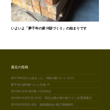
いよいよ「夢千年の家 H邸づくり」の始まりです
最近の投稿
2017年6月から始まった、N邸の庭づくり その1
夢千年の家N邸ついに完成~!!!
2015年12月18日夜~12月24日
2015年10月27日~31日 明日は我が身の桜ライン生育調査行
2015年3月5日~9日 福島親睦会~南三陸植樹行