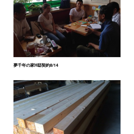
夢千年の家H邸契約8/14