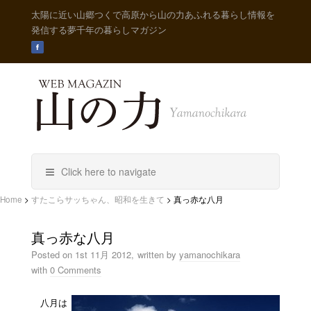
太陽に近い山郷つくで高原から山の力あふれる暮らし情報を
発信する夢千年の暮らしマガジン
Click here to navigate
Home
>
すたこらサッちゃん、昭和を生きて
>
真っ赤な八月
真っ赤な八月
Posted on
1st 11月 2012,
written by
yamanochikara
with
0 Comments
八月は