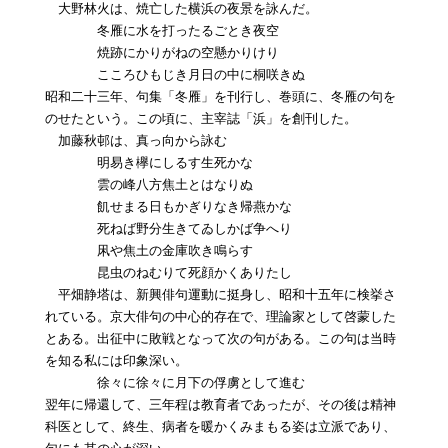
大野林火は、焼亡した横浜の夜景を詠んだ。
冬雁に水を打ったるごとき夜空
焼跡にかりがねの空懸かりけり
こころひもじき月日の中に桐咲きぬ
昭和二十三年、句集「冬雁」を刊行し、巻頭に、冬雁の句を
のせたという。この頃に、主宰誌「浜」を創刊した。
加藤秋邨は、真っ向から詠む
明易き欅にしるす生死かな
雲の峰八方焦土とはなりぬ
飢せまる日もかぎりなき帰燕かな
死ねば野分生きてゐしかば争へり
凩や焦土の金庫吹き鳴らす
昆虫のねむりて死顔かくありたし
平畑静塔は、新興俳句運動に挺身し、昭和十五年に検挙さ
れている。京大俳句の中心的存在で、理論家として啓蒙した
とある。出征中に敗戦となって次の句がある。この句は当時
を知る私には印象深い。
徐々に徐々に月下の俘虜として進む
翌年に帰還して、三年程は教育者であったが、その後は精神
科医として、終生、病者を暖かくみまもる姿は立派であり、
句にも其の心が深い。