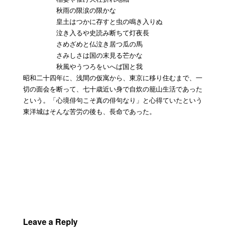
秋雨の限涙の限かな
皇土はつかに存すと虫の鳴き入りぬ
泣き入るや史読み断ちて灯夜長
さめざめと仏泣き居つ瓜の馬
さみしさは国の末見る芒かな
秋風やうつろをいへば国と我
昭和二十四年に、浅間の仮寓から、東京に移り住むまで、一
切の面会を断って、七十歳近い身で自炊の籠山生活であった
という。「心境俳句こそ真の俳句なり」と心得ていたという
東洋城はそんな苦労の後も、長命であった。
Leave a Reply