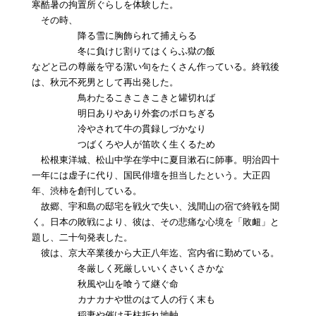
寒酷暑の拘置所ぐらしを体験した。
その時、
降る雪に胸飾られて捕えらる
冬に負けじ割りてはくらふ獄の飯
などと己の尊厳を守る潔い句をたくさん作っている。終戦後
は、秋元不死男として再出発した。
鳥わたるこきこきこきと罐切れば
明日ありやあり外套のボロちぎる
冷やされて牛の貫録しづかなり
つばくろや人が笛吹く生くるため
松根東洋城、松山中学在学中に夏目漱石に師事。明治四十
一年には虚子に代り、国民俳壇を担当したという。大正四
年、渋柿を創刊している。
故郷、宇和島の邸宅を戦火で失い、浅間山の宿で終戦を聞
く。日本の敗戦により、彼は、その悲痛な心境を「敗衄」と
題し、二十句発表した。
彼は、京大卒業後から大正八年迄、宮内省に勤めている。
冬厳しく死厳しいいくさいくさかな
秋風や山を喰うて継ぐ命
カナカナや世のはて人の行く末も
稲妻や催け天柱折れ地軸