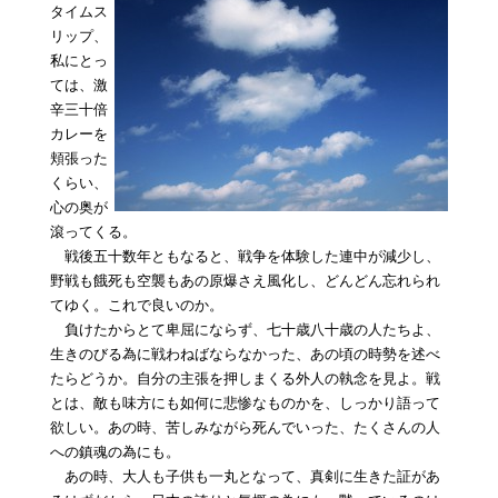
タイムス
リップ、
私にとっ
ては、激
辛三十倍
カレーを
頬張った
くらい、
心の奥が
滾ってくる。
戦後五十数年ともなると、戦争を体験した連中が減少し、
野戦も餓死も空襲もあの原爆さえ風化し、どんどん忘れられ
てゆく。これで良いのか。
負けたからとて卑屈にならず、七十歳八十歳の人たちよ、
生きのびる為に戦わねばならなかった、あの頃の時勢を述べ
たらどうか。自分の主張を押しまくる外人の執念を見よ。戦
とは、敵も味方にも如何に悲惨なものかを、しっかり語って
欲しい。あの時、苦しみながら死んでいった、たくさんの人
への鎮魂の為にも。
あの時、大人も子供も一丸となって、真剣に生きた証があ