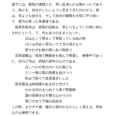
虚子には、敗戦の虚脱とか、苦い反省とかは無かったであろ
う。殆どを、自分のしたいように生きてきたのだから。彼
は、何よりも自分を、そして自分の範疇を大切に守り抜い
て、努力が実った幸運者である。
荻原井泉水は、終戦の詔勅を、草とりをしていた時に知ら
されたという。で、句もありのままとなった。
日はなくて明るくて草取っている此の時
げに山河あり雲をいでて月の清さなり
星それぞれ秋の座にあり戦終り
石田波郷は、戦地で胸膜炎を病んで帰還し、療養中であっ
た。次の三句は、終戦の翌年のものである。
はこべらや焦土のいろの雀ども
グノー聴け霜の馬糞を拾ひつつ
忰みて瞑りて皇居過ぎいしか
富安風生は終戦後のある日と付けて、
かかる日のまためぐり来て野菊晴
露の宿掃き出す塵もなかりけり
掌にのせて子猫の品定め
この時、まだ六十歳。随分と穏やかな人らしく思える。長命
なのも納得できる。