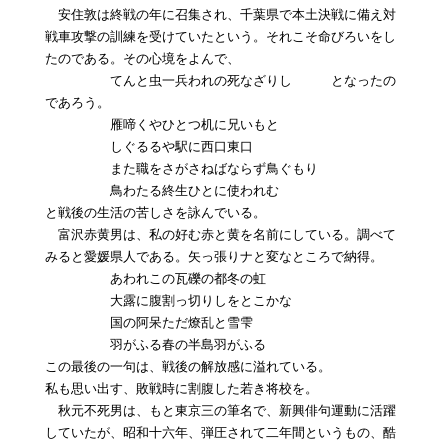
安住敦は終戦の年に召集され、千葉県で本土決戦に備え対
戦車攻撃の訓練を受けていたという。それこそ命びろいをし
たのである。その心境をよんで、
てんと虫一兵われの死なざりし となったの
であろう。
雁啼くやひとつ机に兄いもと
しぐるるや駅に西口東口
また職をさがさねばならず鳥ぐもり
鳥わたる終生ひとに使われむ
と戦後の生活の苦しさを詠んでいる。
富沢赤黄男は、私の好む赤と黄を名前にしている。調べて
みると愛媛県人である。矢っ張りナと変なところで納得。
あわれこの瓦礫の都冬の虹
大露に腹割っ切りしをとこかな
国の阿呆ただ燎乱と雪雫
羽がふる春の半島羽がふる
この最後の一句は、戦後の解放感に溢れている。
私も思い出す、敗戦時に割腹した若き将校を。
秋元不死男は、もと東京三の筆名で、新興俳句運動に活躍
していたが、昭和十六年、弾圧されて二年間というもの、酷