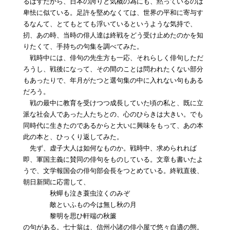
るはずだから、日本の誇りと気概の為にも、黙っているのは
卑怯に似ている。足許を堅めなくては、世界の平和に寄与す
るなんて、とてもとても浮いているというような気持で、
扨、あの時、当時の俳人達は終戦をどう受け止めたのかを知
りたくて、手持ちの句集を調べてみた。
戦時中には、俳句の先生方も一応、それらしく俳句しただ
ろうし、戦後になって、その間のことは問われたくない部分
もあったりで、年月がたつと選句集の中に入れない句もある
だろう。
戦の最中に教育を受けつつ成長していた頃の私と、既に立
派な社会人であった人たちとの、心のひらきは大きい。でも
同時代に生きたのであるからと大いに興味をもって、あの本
此の本と、ひっくり返してみた。
先ず、虚子大人は如何なものか。戦時中、求められれば
即、軍国主義に賛同の俳句をものしている。文章も書いたよ
うで、文学報国会の俳句部会長をつとめている。終戦直後、
朝日新聞に応需して、
秋蟬も泣き蓑虫泣くのみぞ
敵といふもの今は無し秋の月
黎明を思ひ軒端の秋簾
の句がある。七十翁は、信州小諸の俳小屋で悠々自適の態。