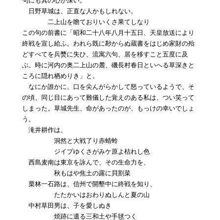
日野草城は、正直な人かもしれない。
二上山を瞻ておりいくさ果てしなり
この句の前書に「昭和二十八年八月十五日、天皇放送により
終戦を宣し給ふ。われら既に尠からぬ蔵書をはじめ家財の殆
どすべてを兵燹に失ひ、流寓六句、居を移すこと五度に及
ぶ。時に河内の奥二上山の麓、磯長村春日といへる草深きと
ころに隠れ栖めりき」と。
なにか誰かに、口を尖んがらかして怒っているようで、そ
の頃、同じ目にあって難儀した覚えのある私は、つい笑って
しまった。草城先生、命があったのが、もっけの幸いでしょ
う。
滝井耕作は、
洞然と大戦了り赤蜻蛉
ジイプゆくさがみケ原よ枯れし色
西島麦南は東京を詠んで、その生命力を、
秋もはや焦土の露に貝割菜
栗林一石路は、信州で開墾中に終戦を知り、
たたかいはおわりぬしんと夏の山
中村草田男は、子を愛しぬき
焼跡に遺る三和土や手毬つく