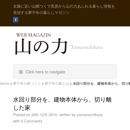
太陽に近い山郷つくで高原から山の力あふれる暮らし情報を
発信する夢千年の暮らしマガジン
Click here to navigate
Home
>
夢千年の家づくり
>
夢千年の家とは
>
水回り部分を、建物本体から、切り
水回り部分を、建物本体から、切り離
した家
Posted on
24th 12月 2010,
written by
yamanochikara
with
0 Comments