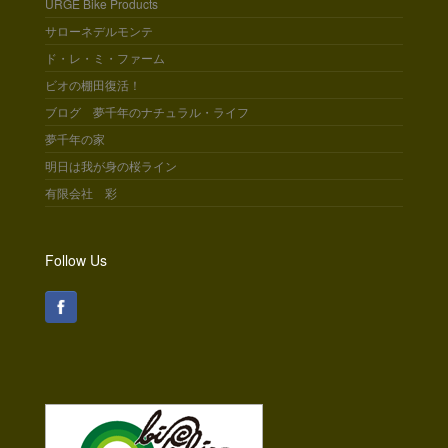
URGE Bike Products
サローネデルモンテ
ド・レ・ミ・ファーム
ビオの棚田復活！
ブログ 夢千年のナチュラル・ライフ
夢千年の家
明日は我が身の桜ライン
有限会社 彩
Follow Us