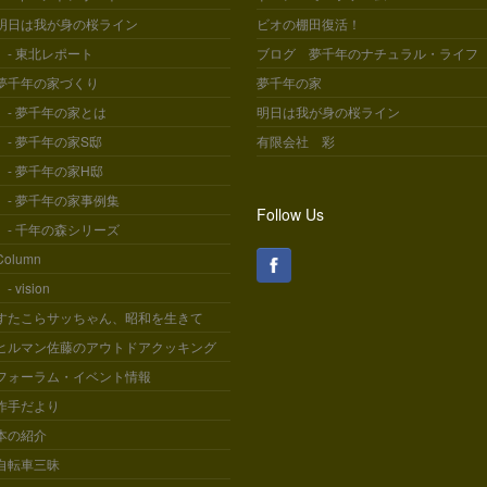
明日は我が身の桜ライン
ビオの棚田復活！
- 東北レポート
ブログ 夢千年のナチュラル・ライフ
夢千年の家づくり
夢千年の家
- 夢千年の家とは
明日は我が身の桜ライン
- 夢千年の家S邸
有限会社 彩
- 夢千年の家H邸
- 夢千年の家事例集
Follow Us
- 千年の森シリーズ
Column
- vision
すたこらサッちゃん、昭和を生きて
ヒルマン佐藤のアウトドアクッキング
フォーラム・イベント情報
作手だより
本の紹介
自転車三昧