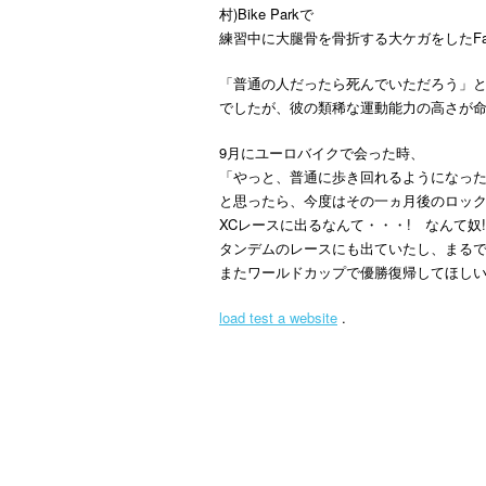
村)Bike Parkで
練習中に大腿骨を骨折する大ケガをしたFabie
「普通の人だったら死んでいただろう」
でしたが、彼の類稀な運動能力の高さが
9月にユーロバイクで会った時、
「やっと、普通に歩き回れるようになっ
と思ったら、今度はその一ヵ月後のロッ
XCレースに出るなんて・・・! なんて奴!!
タンデムのレースにも出ていたし、まるで
またワールドカップで優勝復帰してほし
load test a website
.