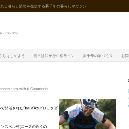
ふれる暮らし情報を発信する夢千年の暮らしマガジン
らしはじめよう
明日は我が身の桜ライン
夢千年の家づくり
お問
anochikara
with
0 Comments
催されたRoc d’Azur(ロックダ
、ソスペル村(ニースの近くの