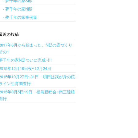
- 夢千年の家S邸
- 夢千年の家N邸
- 夢千年の家事例集
最近の投稿
2017年6月から始まった、N邸の庭づくり
その1
夢千年の家N邸ついに完成~!!!
2015年12月18日夜~12月24日
2015年10月27日~31日 明日は我が身の桜
ライン生育調査行
2015年3月5日~9日 福島親睦会~南三陸植
樹行