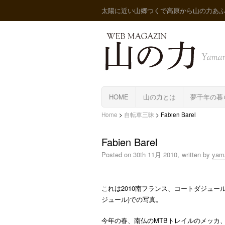
太陽に近い山郷つくで高原から山の力あ
HOME
山の力とは
夢千年の暮
Home
>
自転車三昧
>
Fabien Barel
Fabien Barel
Posted on
30th 11月 2010,
written by
yam
これは2010南フランス、コートダジュールで開
ジュール)での写真。
今年の春、南仏のMTBトレイルのメッカ