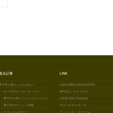
過去記事
LINK
夢千年の暮らしはじめよう
LEON BIKE ASSOSIATES
- ローザのわくわくキッチン
NPO法人 ビオデビオ
- 夢千年の村人づくりプロジェクト
URGE Bike Products
- 夢千年のイベント情報
サローネデルモンテ
- イベントレポート
ド・レ・ミ・ファーム