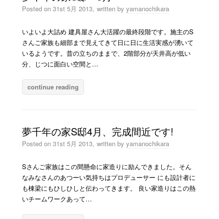
Posted on
31st 5月 2013,
written by
yamanochikara
いよいよ大詰め 建具屋さん大活躍の最終段階です。施主のS
さんご家族も細部まで見えてきて日に日に生活実感が湧いて
いるようです。昔の立ちのままで、2階部分が天井高が低い
分、じつに面白い空間と…
continue reading
夢千年の家S邸4月、完成間近です!
Posted on
31st 5月 2013,
written by
yamanochikara
Sさんご家族はこの間懸命に家造りに励んできました。そん
なみなさんのあつーい気持ちはプロデューサー にも設計者に
も棟梁にもひしひしと伝わってきます。 良い家造りはこの熱
いチームワークあって…