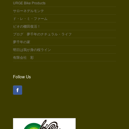
URGE Bike Products
サローネデルモンテ
ド・レ・ミ・ファーム
ビオの棚田復活！
ブログ 夢千年のナチュラル・ライフ
夢千年の家
明日は我が身の桜ライン
有限会社 彩
Follow Us